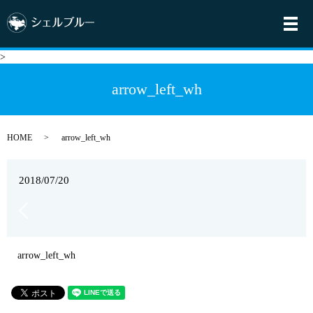
メ
>
arrow_left_wh
HOME
arrow_left_wh
2018/07/20
arrow_left_wh