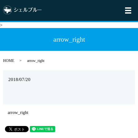
メ
>
arrow_right
HOME
arrow_right
2018/07/20
arrow_right