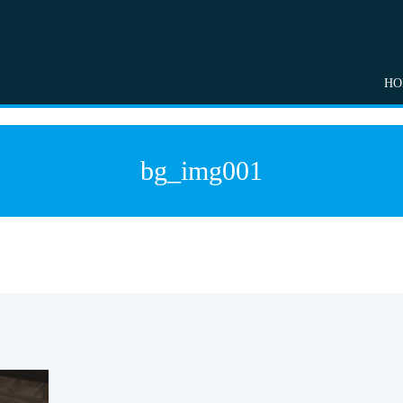
HO
bg_img001