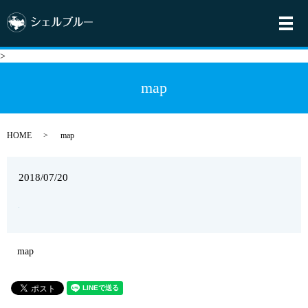
メ
>
map
HOME
map
2018/07/20
map