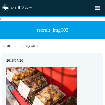
メ
>
recruit_img003
HOME
recruit_img003
2018/07/20