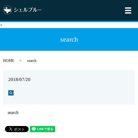
メ
>
search
HOME
search
2018/07/20
search