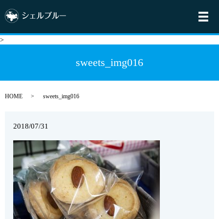
メ
>
sweets_img016
HOME
sweets_img016
2018/07/31