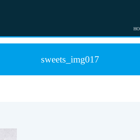
HO
sweets_img017